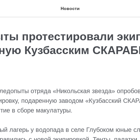
Новости
ты протестировали экип
ную Кузбасским СКАРА
ледопыты отряда «Никольская звезда» опробо
пировку, подаренную заводом «Кузбасский СКА
стие в сборе макулатуры.
ный лагерь у водопада в селе Глубоком юные с
равились с новой экипировкой. Тенты, палатки