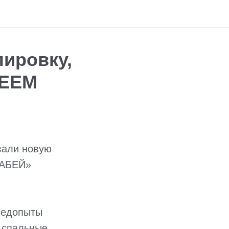
ировку,
БЕЕМ
вали новую
РАБЕЙ»
ледопыты
, спальные