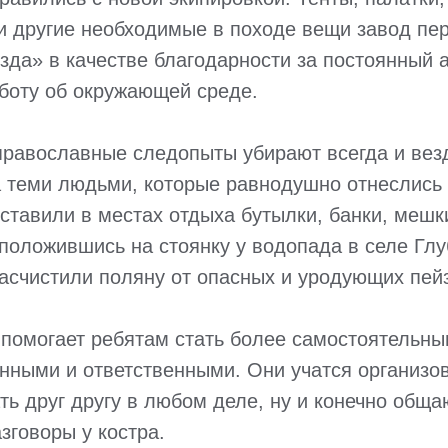
и другие необходимые в походе вещи завод пе
зда» в качестве благодарности за постоянный 
боту об окружающей среде.
православные следопыты убирают всегда и вез
за теми людьми, которые равнодушно отнеслись
ставили в местах отдыха бутылки, банки, мешки 
асположившись на стоянку у водопада в селе Гл
асчистили поляну от опасных и уродующих пей
помогает ребятам стать более самостоятельны
ными и ответственными. Они учатся организов
ать друг другу в любом деле, ну и конечно обща
зговоры у костра.