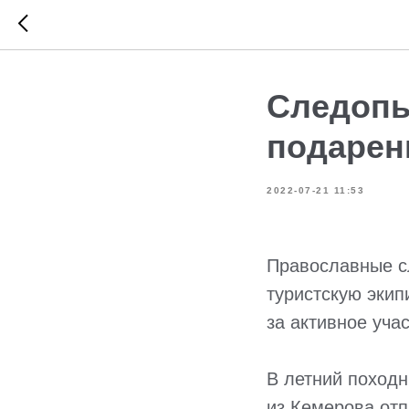
Следопы
подарен
2022-07-21 11:53
Православные с
туристскую эки
за активное уча
В летний поход
из Кемерова отп