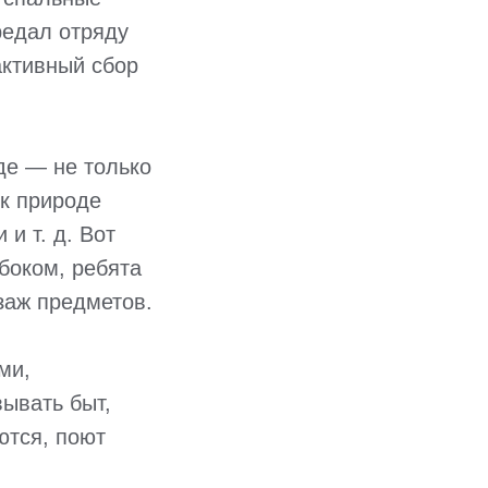
редал отряду
активный сбор
де — не только
 к природе
и т. д. Вот
убоком, ребята
заж предметов.
ми,
ывать быт,
ются, поют