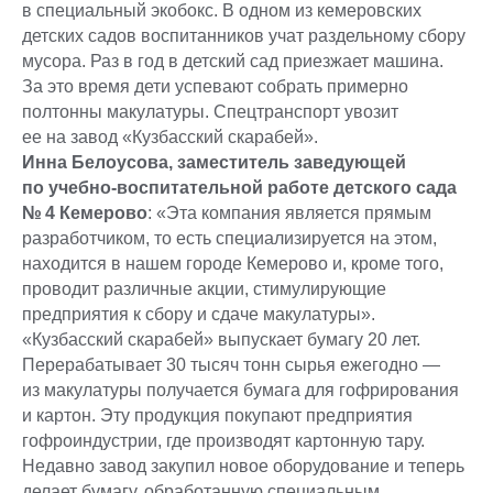
в специальный экобокс. В одном из кемеровских
детских садов воспитанников учат раздельному сбору
мусора. Раз в год в детский сад приезжает машина.
За это время дети успевают собрать примерно
полтонны макулатуры. Спецтранспорт увозит
ее на завод «Кузбасский скарабей».
Инна Белоусова, заместитель заведующей
по учебно-воспитательной работе детского сада
№ 4 Кемерово
: «Эта компания является прямым
разработчиком, то есть специализируется на этом,
находится в нашем городе Кемерово и, кроме того,
проводит различные акции, стимулирующие
предприятия к сбору и сдаче макулатуры».
«Кузбасский скарабей» выпускает бумагу 20 лет.
Перерабатывает 30 тысяч тонн сырья ежегодно —
из макулатуры получается бумага для гофрирования
и картон. Эту продукция покупают предприятия
гофроиндустрии, где производят картонную тару.
Недавно завод закупил новое оборудование и теперь
делает бумагу, обработанную специальным