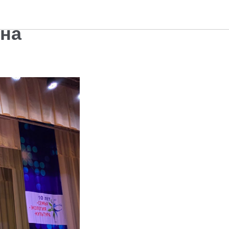
брать
она