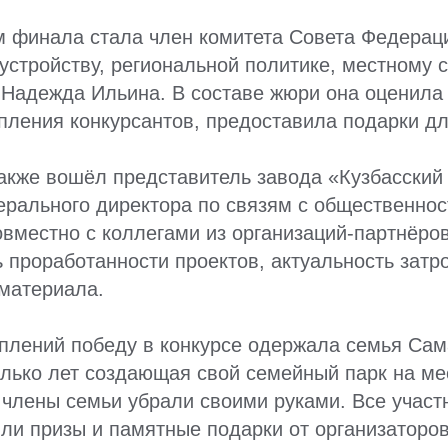
м финала стала член комитета Совета Федерац
устройству, региональной политике, местному
 Надежда Ильина. В составе жюри она оценила
пления конкурсантов, предоставила подарки д
также вошёл представитель завода «Кузбасски
ерального директора по связям с общественно
вместно с коллегами из организаций-партнёро
 проработанности проектов, актуальность затр
материала.
плений победу в конкурсе одержала семья Сам
олько лет создающая свой семейный парк на м
 члены семьи убрали своими руками. Все участ
ли призы и памятные подарки от организаторов