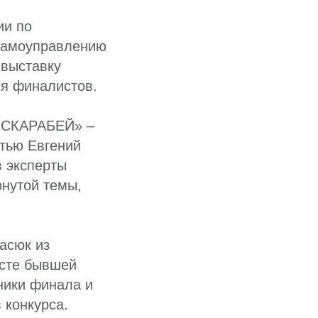
ии по
 самоуправлению
 выставку
ля финалистов.
й СКАРАБЕЙ» –
стью Евгений
в эксперты
онутой темы,
асюк из
есте бывшей
ники финала и
 конкурса.