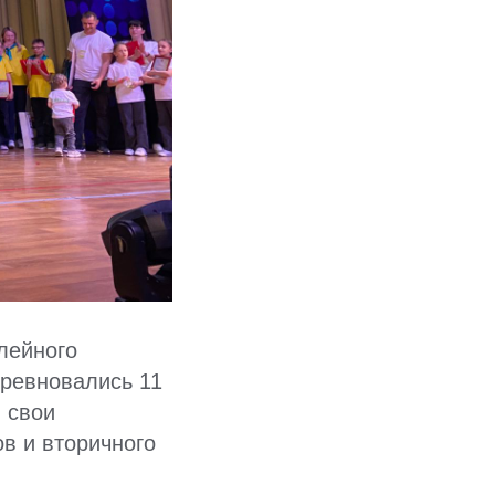
лейного
оревновались 11
 свои
в и вторичного