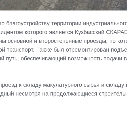
по благоустройству территории индустриальног
зидентом которого является Кузбасский СКАРА
ны основной и второстепенные проезды, по ко
ой транспорт. Также был отремонтирован подъ
й путь, обеспечивающий возможность подачи в
проезд к складу макулатурного сырья и складу 
одный несмотря на продолжающиеся строитель