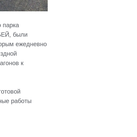
о парка
БЕЙ, были
торым ежедневно
ездной
агонов к
готовой
ные работы