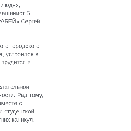
 людях,
машинист 5
РАБЕЙ» Сергей
го городского
, устроился в
 трудится в
елательной
ости. Рад тому,
вместе с
и студенткой
них каникул.