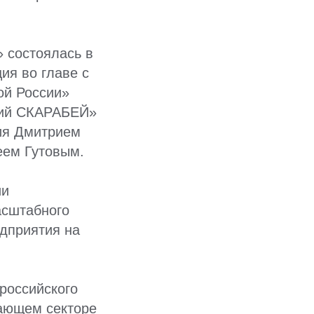
 состоялась в
ия во главе с
ой России»
кий СКАРАБЕЙ»
ия Дмитрием
еем Гутовым.
ии
асштабного
едприятия на
российского
вающем секторе