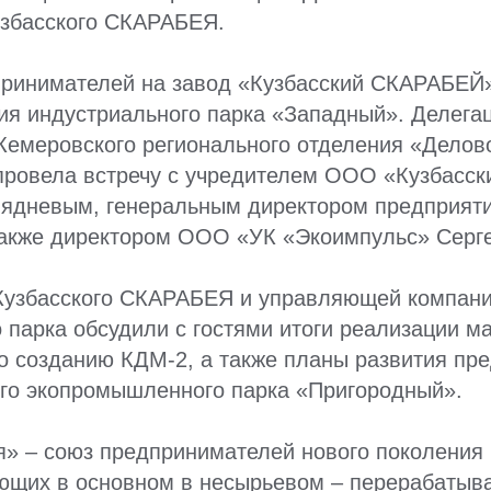
узбасского СКАРАБЕЯ.
принимателей на завод «Кузбасский СКАРАБЕЙ»
я индустриального парка «Западный». Делегац
Кемеровского регионального отделения «Делов
провела встречу с учредителем ООО «Кузбасс
ядневым, генеральным директором предприят
также директором ООО «УК «Экоимпульс» Серг
Кузбасского СКАРАБЕЯ и управляющей компан
 парка обсудили с гостями итоги реализации м
о созданию КДМ-2, а также планы развития пр
ого экопромышленного парка «Пригородный».
» – союз предпринимателей нового поколения 
ающих в основном в несырьевом – перерабаты