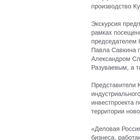
производство К
Экскурсия пред
рамках посещени
председателем 
Павла Савкина 
Александром Сл
Разуваевым, а 
Представители 
индустриального
инвестпроекта п
территории нов
«Деловая Россия
бизнеса, работ