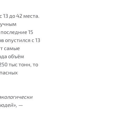
 13 до 42 места.
лучным
 последние 15
в опустился с 13
ют самые
ода объём
50 тыс тонн, то
опасных
 экологически
людей», —