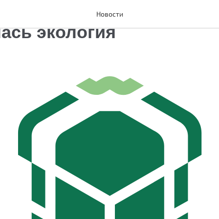
овской области значите
Новости
ась экология