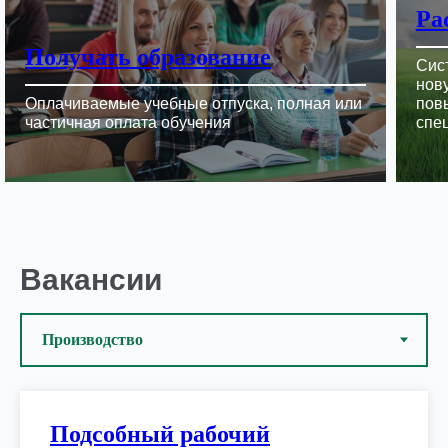
Ра
Получать образование
Сис
нов
Оплачиваемые учебные отпуска, полная или
пов
частичная оплата обучения
спе
Вакансии
Подсобный рабочий